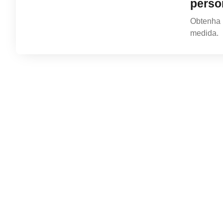
contato
perso
Agende uma consulta gratuita agora
Obtenha 
mesmo.
medida.