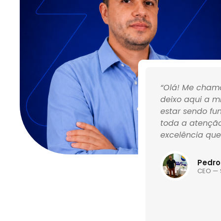
esso de abertura da minha
“Olá! Me chamo
 e sem representantes físicos
deixo aqui a m
ar apenas para contratar o
estar sendo f
incipal diferencial na minha
toda a atenção
ibilizado até hoje é muito
excelência que
Pedro
CEO — 
 LTDA.