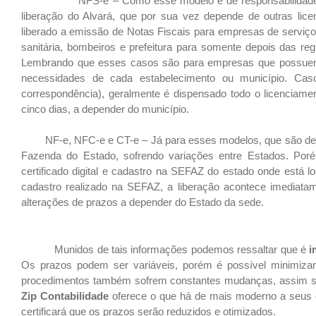
NFS-e – Como esse modelo é de responsabilidade do mu
liberação do Alvará, que por sua vez depende de outras lice
liberado a emissão de Notas Fiscais para empresas de serviço,
sanitária, bombeiros e prefeitura para somente depois das reg
Lembrando que esses casos são para empresas que possuem e
necessidades de cada estabelecimento ou município. Cas
correspondência), geralmente é dispensado todo o licenciame
cinco dias, a depender do município.
NF-e, NFC-e e CT-e – Já para esses modelos, que são de resp
Fazenda do Estado, sofrendo variações entre Estados. Por
certificado digital e cadastro na SEFAZ do estado onde está l
cadastro realizado na SEFAZ, a liberação acontece imediatam
alterações de prazos a depender do Estado da sede.
Munidos de tais informações podemos ressaltar que é
i
Os prazos podem ser variáveis, porém é possível minimiz
procedimentos também sofrem constantes mudanças, assim send
Zip Contabilidade
oferece o que há de mais moderno a seus c
certificará que os prazos serão reduzidos e otimizados.