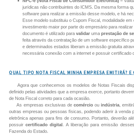
NFC-e (Nota Fiscal de Consumidor Eletrônica)
–
Valid
jurídicas não contribuintes do ICMS. Da mesma forma qu
software para realizar a emissão desse modelo, e há nece
Esse modelo substituiu o Cupom Fiscal, modalidade em qu
investimento maior por parte do empresário para realiza
documento é utilizado para
validar
uma
prestação de se
feita através da contratação de um software específico
e determinados estados liberam a emissão gratuita atr
necessária conexão com a internet e possuir certificado di
QUAL TIPO NOTA FISCAL MINHA EMPRESA EMITIRÁ? E 
Agora que conhecemos os modelos de Notas Fiscais disponí
definido pelas atividades que a empresa exerce, portanto deve
de Nota Fiscal correto para cada ocasião.
As empresas exclusivas de
comércio
ou
indústria
, emit
outras empresas ou pessoas físicas, podendo aderir à venda 
eletrônica apenas para fins de consumo. Portanto, deverão a
possuir
certificado
digital
. A liberação para emissão desses
Fazenda do Estado.