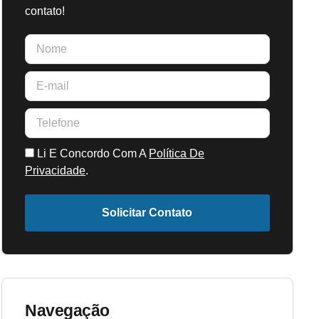
contato!
Li E Concordo Com A
Política De
Privacidade
.
Solicitar Contato
Navegação