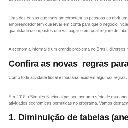
Simples nacional principais alterações em 2019
Uma das coisas que mais amedrontam as pessoas ao abrir um n
empreendedor tem que levar em conta para que o negócio inicie
quantidade de impostos que vai pagar e em qual regime de trib
Quem faz parte do Simples?
A economia informal é um grande problema no Brasil, diversos
Confira as novas regras par
Como toda atividade fiscal e tributária, existem algumas regra
Quem faz parte do Simples nacional 2019?
Em 2018 o Simples Nacional passou por uma série de mudanças 
atividades econômicas permitidas no programa. Vamos destacar, 
1. Diminuição de tabelas (an