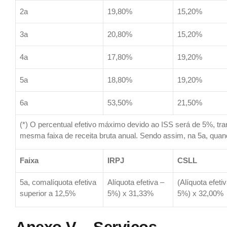
2a
19,80%
15,20%
3a
20,80%
15,20%
4a
17,80%
19,20%
5a
18,80%
19,20%
6a
53,50%
21,50%
(*) O percentual efetivo máximo devido ao ISS será de 5%, tran
mesma faixa de receita bruta anual. Sendo assim, na 5a, quando
Faixa
IRPJ
CSLL
5a, comalíquota efetiva
Alíquota efetiva –
(Alíquota efeti
superior a 12,5%
5%) x 31,33%
5%) x 32,00%