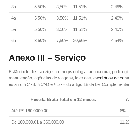
3a
5,50%
3,50%
11,51%
2,49%
4a
5,50%
3,50%
11,51%
2,49%
5a
5,50%
3,50%
11,51%
2,49%
6a
8,50%
7,50%
20,96%
4,54%
Anexo III – Serviço
Estão incluídos serviços como psicologia, acupuntura, podologia
manutenção, agências de viagens, lotéricas,
escritórios de cont
está no § 5º-B, § 5º-D e § 5º-F do artigo 18 da Lei Complementar
Receita Bruta Total em 12 meses
A
Até R$ 180.0000,00
6%
De 180.000,01 a 360.000,00
11,2