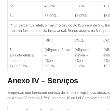
5a
4,00%
3,50%
12,
6a
35,00%
15,00%
16,
(*) O percentual efetivo máximo devido ao ISS será de 5%, tran
mesma faixa de receita bruta anual. Sendo assim, na 5a, quando
IRPJ
CSLL
Cof
5a, com
(Alíquota efetiva
(Alíquota
(Alí
alíquota efetiva
–
efetiva –
efet
superior a
5%) x
5%) x
5%)
14,92537%
6,02%
5,26%
19,
Anexo IV – Serviços
Empresas que fornecem serviço de limpeza, vigilância, obras, co
do Anexo IV está no § 5º-C do artigo 18 da Lei Complementar 1