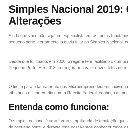
Simples Nacional 2019:
Alterações
Ainda que você não seja um especialista em assuntos tributá
pequeno porte, certamente já ouviu falar no Simples Nacional,
Simples nacional 2019: conheça as principais alterações
Desde que foi criado, em 2006, o regime tem facilitado o cump
Pequeno Porte. Em 2018, começaram a valer novos tetos de rec
Simples nacional 2019 principais alterações
O limite para o faturamento dos Microempreendedores individua
tributárias e ficar em dia com a Receita Federal, conheça as pr
Entenda como funciona:
O simples nacional é uma forma simplificada de tributação que
de pequeno porte, e durante este post vamos conhecer todos os 