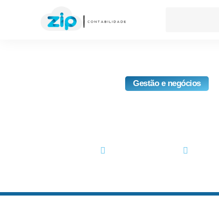
Gestão e negócios
6 Erros Comuns Que 
Evitar Na Gestão De Seu
agosto 21, 2019
No Com