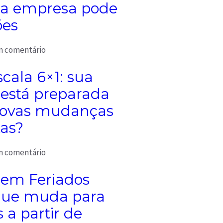
sua empresa pode
ões
 comentário
cala 6×1: sua
está preparada
novas mudanças
tas?
 comentário
 em Feriados
que muda para
a partir de