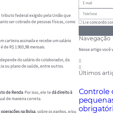
m tributo federal exigido pela União que
anto ser cobrado de pessoas físicas, como
Li e concordo c
Navegação
om carteira assinada e recebe um salário
é de R$ 1.903,98 mensais.
Nesse artigo você v
 depende do salário do colaborador, da
a ou plano de saúde, entre outros.
Últimos arti
Controle
sto de Renda
. Por isso, ele te
dá direito à
pequenas
ual de maneira correta.
obrigatór
 operações na Bolsa
, sobre os ganhos, e/ou