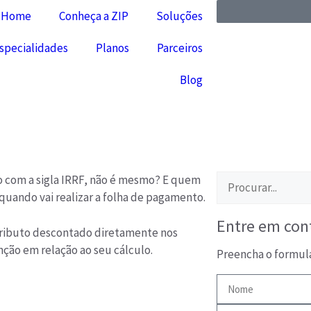
Home
Conheça a ZIP
Soluções
specialidades
Planos
Parceiros
Blog
do com a sigla IRRF, não é mesmo? E quem
quando vai realizar a folha de pagamento.
Entre em con
 tributo descontado diretamente nos
ção em relação ao seu cálculo.
Preencha o formul