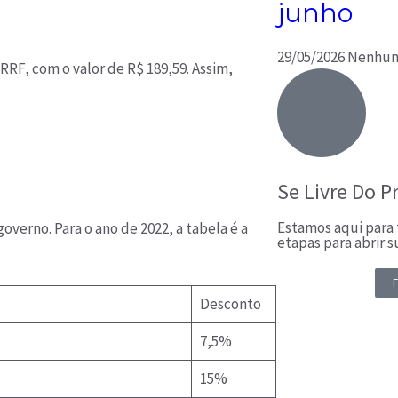
junho
29/05/2026
Nenhum
RRF, com o valor de R$ 189,59. Assim,
Se Livre Do P
Estamos aqui para t
overno. Para o ano de 2022, a tabela é a
etapas para abrir 
F
Desconto
7,5%
15%