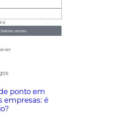
om a
Política de Privacidade
.
Solicitar contato
ai ver:
gos
 de ponto em
 empresas: é
io?