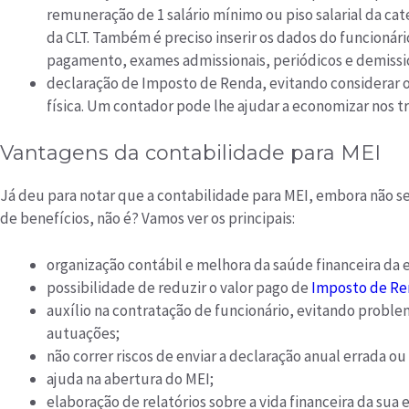
remuneração de 1 salário mínimo ou piso salarial da cat
da CLT. Também é preciso inserir os dados do funcionári
pagamento, exames admissionais, periódicos e demissi
declaração de Imposto de Renda, evitando considerar 
física. Um contador pode lhe ajudar a economizar nos tr
Vantagens da contabilidade para MEI
Já deu para notar que a contabilidade para MEI, embora não sej
de benefícios, não é? Vamos ver os principais:
organização contábil e melhora da saúde financeira da
possibilidade de reduzir o valor pago de
Imposto de R
auxílio na contratação de funcionário, evitando probl
autuações;
não correr riscos de enviar a declaração anual errada ou
ajuda na abertura do MEI;
elaboração de relatórios sobre a vida financeira da su