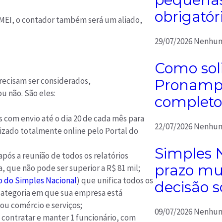
obrigatór
 MEI, o contador também será um aliado,
29/07/2026
Nenhum
Como soli
recisam ser considerados,
Pronampe
 não. São eles:
completo
 com envio até o dia 20 de cada mês para
22/07/2026
Nenhum
izado totalmente online pelo Portal do
Simples 
pós a reunião de todos os relatórios
prazo mu
 que não pode ser superior a R$ 81 mil;
 do Simples Nacional
) que unifica todos os
decisão s
categoria em que sua empresa está
ou comércio e serviços;
09/07/2026
Nenhum
contratar e manter 1 funcionário, com