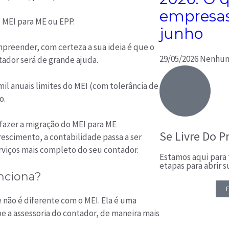
empresas 
e MEI para ME ou EPP.
junho
preender, com certeza a sua ideia é que o
29/05/2026
Nenhum
tador será de grande ajuda.
il anuais limites do MEI (com tolerância de
o.
a fazer a migração do MEI para ME
Se Livre Do P
scimento, a contabilidade passa a ser
rviços mais completo do seu contador.
Estamos aqui para t
etapas para abrir 
nciona?
F
 e não é diferente com o MEI. Ela é uma
e a assessoria do contador, de maneira mais