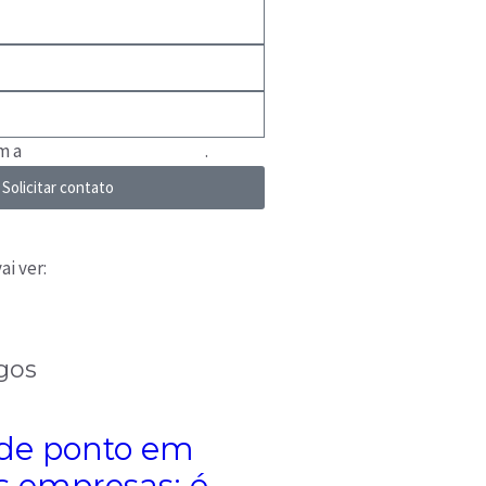
om a
Política de Privacidade
.
Solicitar contato
ai ver:
gos
 de ponto em
 empresas: é