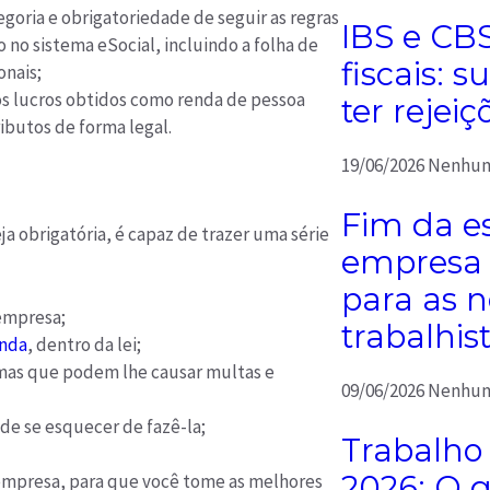
egoria e obrigatoriedade de seguir as regras
IBS e CB
o no sistema eSocial, incluindo a folha de
fiscais: 
onais;
os lucros obtidos como renda de pessoa
ter rejeiç
ibutos de forma legal.
19/06/2026
Nenhum
Fim da es
a obrigatória, é capaz de trazer uma série
empresa 
para as 
 empresa;
trabalhis
enda
, dentro da lei;
emas que podem lhe causar multas e
09/06/2026
Nenhum
 de se esquecer de fazê-la;
Trabalho
2026: O 
a empresa, para que você tome as melhores