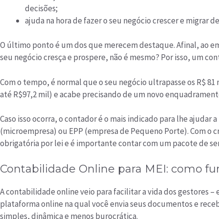
decisões;
ajuda na hora de fazer o seu negócio crescer e migrar d
O último ponto é um dos que merecem destaque. Afinal, ao em
seu negócio cresça e prospere, não é mesmo? Por isso, um con
Com o tempo, é normal que o seu negócio ultrapasse os R$ 81 m
até R$97,2 mil) e acabe precisando de um novo enquadrament
Caso isso ocorra, o contador é o mais indicado para lhe ajudar 
(microempresa) ou EPP (empresa de Pequeno Porte). Com o cre
obrigatória por lei e é importante contar com um pacote de se
Contabilidade Online para MEI: como fu
A contabilidade online veio para facilitar a vida dos gestores –
plataforma online na qual você envia seus documentos e receb
simples, dinâmica e menos burocrática.