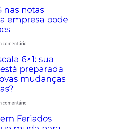
S nas notas
sua empresa pode
ões
 comentário
cala 6×1: sua
está preparada
novas mudanças
tas?
 comentário
 em Feriados
que muda para