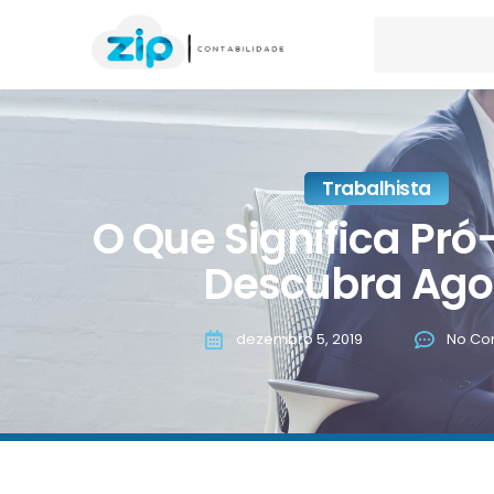
Trabalhista
O Que Significa Pró
Descubra Ago
dezembro 5, 2019
No Co