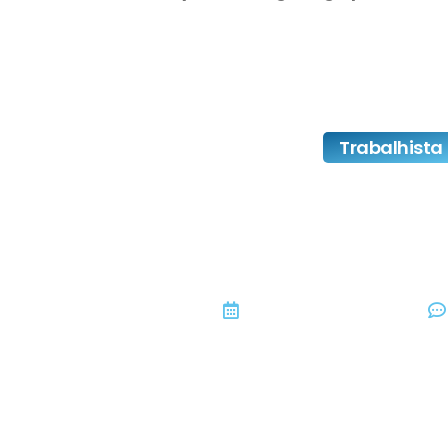
Trabalhista
Pró-Labore E Dis
Lucro – E
dezembro 20, 2017