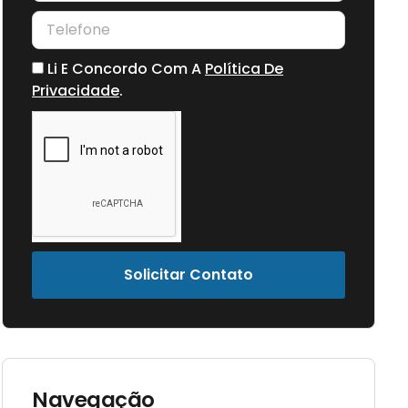
Li E Concordo Com A
Política De
Privacidade
.
Solicitar Contato
Navegação