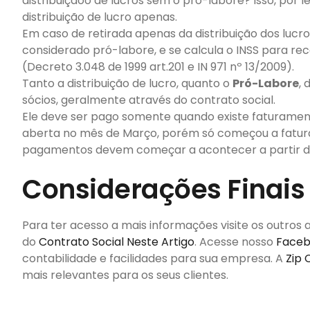
distribuiçãoo de lucros sem o pró-labore? Isso, por l
distribuição de lucro apenas.
Em caso de retirada apenas da distribuição dos lucro
considerado pró-labore, e se calcula o INSS para rec
(Decreto 3.048 de 1999 art.201 e IN 971 nº 13/2009).
Tanto a distribuição de lucro, quanto o
Pró-Labore
, 
sócios, geralmente através do contrato social.
Ele deve ser pago somente quando existe faturame
aberta no mês de Março, porém só começou a fatura
pagamentos devem começar a acontecer a partir de
Considerações Finais
Para ter acesso a mais informações visite os outros 
do
Contrato Social Neste Artigo
. Acesse nosso
Face
contabilidade e facilidades para sua empresa. A
Zip 
mais relevantes para os seus clientes.