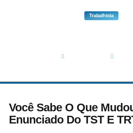
Trabalhista
Você Sabia – Súmula E 
TST E TRTs
outubro 9, 2017
No Com
Você Sabe O Que Mudo
Enunciado Do TST E TR