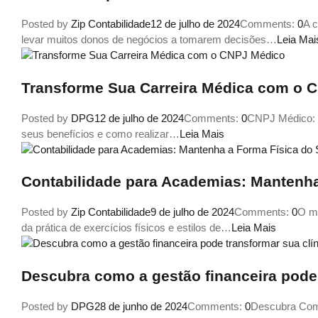
Posted by
Zip Contabilidade
12 de julho de 2024
Comments:
0
A c
levar muitos donos de negócios a tomarem decisões…
Leia Mai
Transforme Sua Carreira Médica com o 
Posted by
DPG
12 de julho de 2024
Comments:
0
CNPJ Médico: 
seus benefícios e como realizar…
Leia Mais
Contabilidade para Academias: Mantenha
Posted by
Zip Contabilidade
9 de julho de 2024
Comments:
0
O me
da prática de exercícios físicos e estilos de…
Leia Mais
Descubra como a gestão financeira pode 
Posted by
DPG
28 de junho de 2024
Comments:
0
Descubra Como