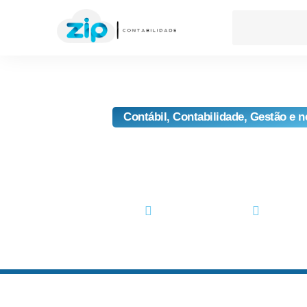
Contábil
,
Contabilidade
,
Gestão e n
CNPJ Vai Incluir Número
Partir De 202
julho 19, 2024
No Comm