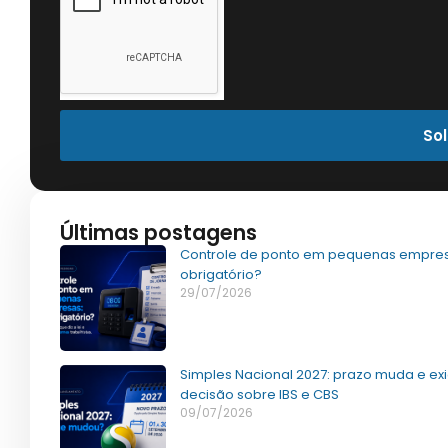
Sol
Últimas postagens
Controle de ponto em pequenas empres
obrigatório?
29/07/2026
Simples Nacional 2027: prazo muda e ex
decisão sobre IBS e CBS
09/07/2026