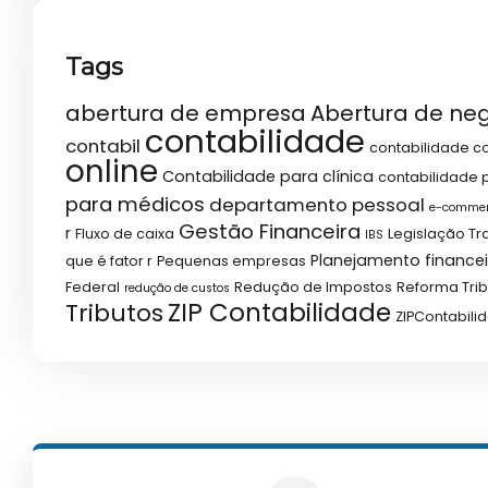
Tags
abertura de empresa
Abertura de ne
contabilidade
contabil
contabilidade co
online
Contabilidade para clínica
contabilidade p
para médicos
departamento pessoal
e-comme
Gestão Financeira
r
Fluxo de caixa
Legislação Tr
IBS
Planejamento financei
que é fator r
Pequenas empresas
Federal
Redução de Impostos
Reforma Trib
redução de custos
ZIP Contabilidade
Tributos
ZIPContabili