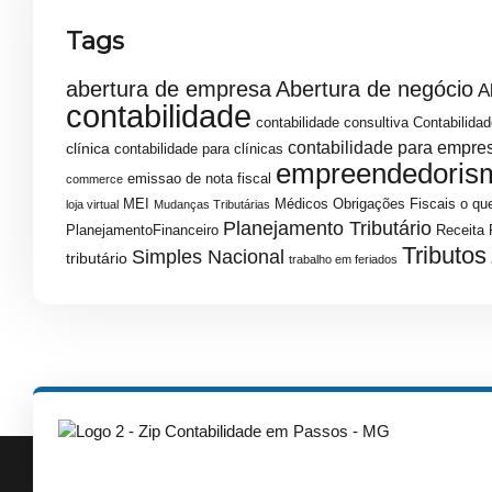
Tags
abertura de empresa
Abertura de negócio
A
contabilidade
contabilidade consultiva
Contabilidad
contabilidade para empre
clínica
contabilidade para clínicas
empreendedoris
emissao de nota fiscal
commerce
MEI
Médicos
Obrigações Fiscais
o que
loja virtual
Mudanças Tributárias
Planejamento Tributário
PlanejamentoFinanceiro
Receita 
Tributos
Simples Nacional
tributário
trabalho em feriados