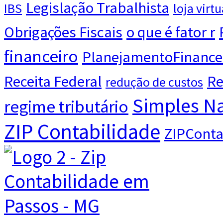
Legislação Trabalhista
IBS
loja virtu
Obrigações Fiscais
o que é fator r
financeiro
PlanejamentoFinance
Receita Federal
Re
redução de custos
Simples Na
regime tributário
ZIP Contabilidade
ZIPConta