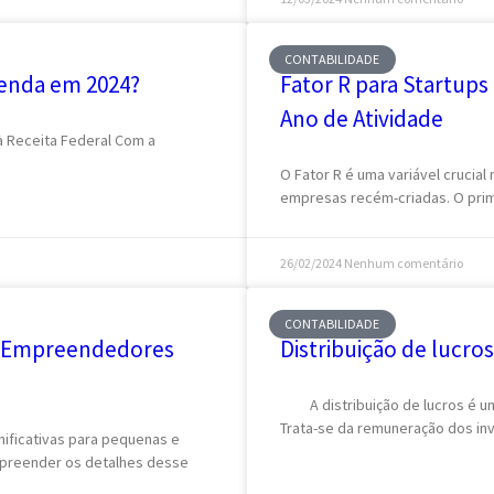
CONTABILIDADE
renda em 2024?
Fator R para Startup
Ano de Atividade
 à Receita Federal Com a
O Fator R é uma variável cruci
empresas recém-criadas. O prim
26/02/2024
Nenhum comentário
CONTABILIDADE
a Empreendedores
Distribuição de lucro
A distribuição de lucros é um
Trata-se da remuneração dos in
nificativas para pequenas e
mpreender os detalhes desse