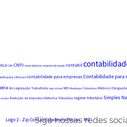
contabilidad
nica
CNPJ
contabil
CBS
como declarar imposto de renda
Contabilidade para
contabilidade para empresas
ade para clínicas
eira
Legislação Trabalhista
MEI
Médicos
Obrigações
IBS
loja virtual
Mudanças Tributárias
Simples Na
regime tributário
Redução de Impostos
Reforma Tributária
 custos
Siga nossas redes soci