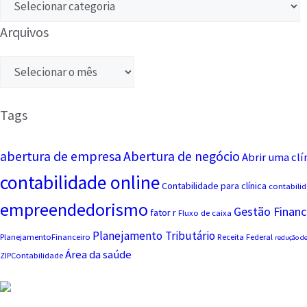
Arquivos
Tags
abertura de empresa
Abertura de negócio
Abrir uma clí
contabilidade online
Contabilidade para clínica
contabilid
empreendedorismo
Gestão Financ
fator r
Fluxo de caixa
Planejamento Tributário
PlanejamentoFinanceiro
Receita Federal
redução de
Área da saúde
ZIPContabilidade