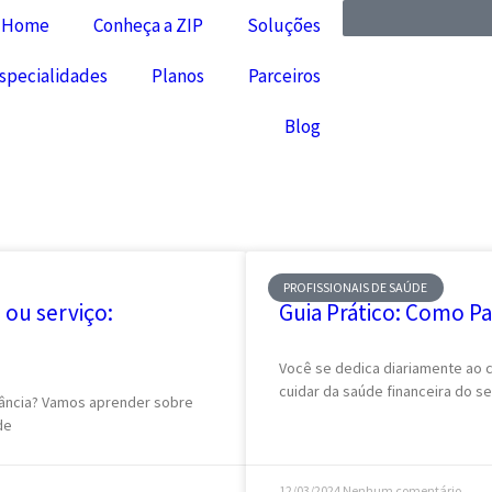
Home
Conheça a ZIP
Soluções
specialidades
Planos
Parceiros
Blog
PROFISSIONAIS DE SAÚDE
 ou serviço:
Guia Prático: Como P
Você se dedica diariamente ao
cuidar da saúde financeira do s
rtância? Vamos aprender sobre
de
12/03/2024
Nenhum comentário