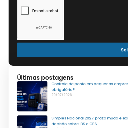
Sol
Últimas postagens
Controle de ponto em pequenas empres
obrigatório?
29/07/2026
Simples Nacional 2027: prazo muda e ex
decisão sobre IBS e CBS