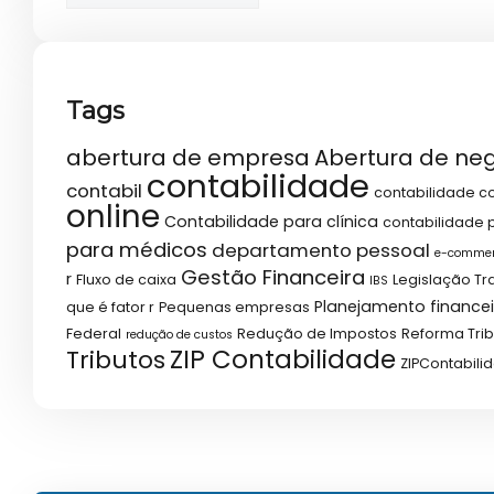
Tags
abertura de empresa
Abertura de ne
contabilidade
contabil
contabilidade co
online
Contabilidade para clínica
contabilidade p
para médicos
departamento pessoal
e-comme
Gestão Financeira
r
Fluxo de caixa
Legislação Tr
IBS
Planejamento financei
que é fator r
Pequenas empresas
Federal
Redução de Impostos
Reforma Trib
redução de custos
ZIP Contabilidade
Tributos
ZIPContabili