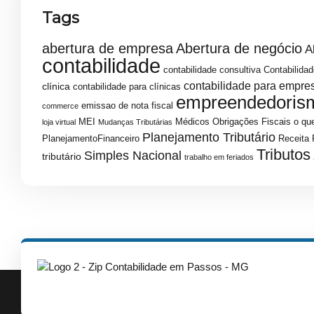
Tags
abertura de empresa
Abertura de negócio
A
contabilidade
contabilidade consultiva
Contabilidad
contabilidade para empre
clínica
contabilidade para clínicas
empreendedoris
emissao de nota fiscal
commerce
MEI
Médicos
Obrigações Fiscais
o que
loja virtual
Mudanças Tributárias
Planejamento Tributário
PlanejamentoFinanceiro
Receita 
Tributos
Simples Nacional
tributário
trabalho em feriados