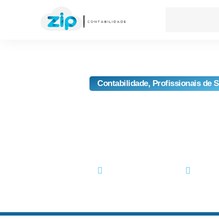
Contabilidade
,
Profissionais de 
Contabilidade Para P
Entenda Como Funciona
CNPJ E Emissão De No
fevereiro 29, 2024
No Co