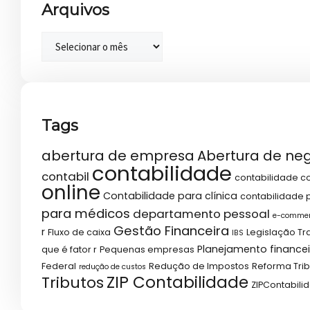
Arquivos
Tags
abertura de empresa
Abertura de ne
contabilidade
contabil
contabilidade co
online
Contabilidade para clínica
contabilidade p
para médicos
departamento pessoal
e-comme
Gestão Financeira
r
Fluxo de caixa
Legislação Tr
IBS
Planejamento financei
que é fator r
Pequenas empresas
Federal
Redução de Impostos
Reforma Trib
redução de custos
ZIP Contabilidade
Tributos
ZIPContabili