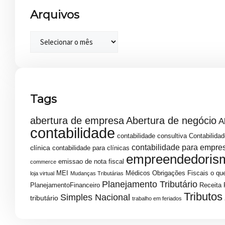
Arquivos
Tags
abertura de empresa
Abertura de negócio
A
contabilidade
contabilidade consultiva
Contabilidad
contabilidade para empre
clínica
contabilidade para clínicas
empreendedoris
emissao de nota fiscal
commerce
MEI
Médicos
Obrigações Fiscais
o que
loja virtual
Mudanças Tributárias
Planejamento Tributário
PlanejamentoFinanceiro
Receita 
Tributos
Simples Nacional
tributário
trabalho em feriados