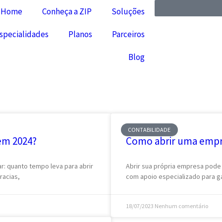
Home
Conheça a ZIP
Soluções
specialidades
Planos
Parceiros
Blog
CONTABILIDADE
em 2024?
Como abrir uma empr
r: quanto tempo leva para abrir
Abrir sua própria empresa pode
racias,
com apoio especializado para g
18/07/2023
Nenhum comentário