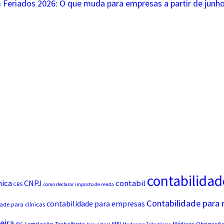
 Feriados 2026: O que muda para empresas a partir de junh
contabilidad
nica
CNPJ
contabil
CBS
como declarar imposto de renda
Contabilidade para
contabilidade para empresas
ade para clínicas
eira
Legislação Trabalhista
MEI
Médicos
Obrigações