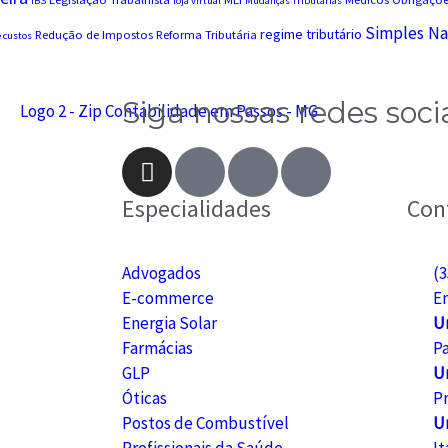
IBS
loja virtual
Mudanças Tributárias
Simples Na
regime tributário
Redução de Impostos
Reforma Tributária
 custos
Siga nossas redes soci
Especialidades
Con
Advogados
(3
E-commerce
E
Energia Solar
U
Farmácias
P
GLP
U
Óticas
Pr
Postos de Combustível
U