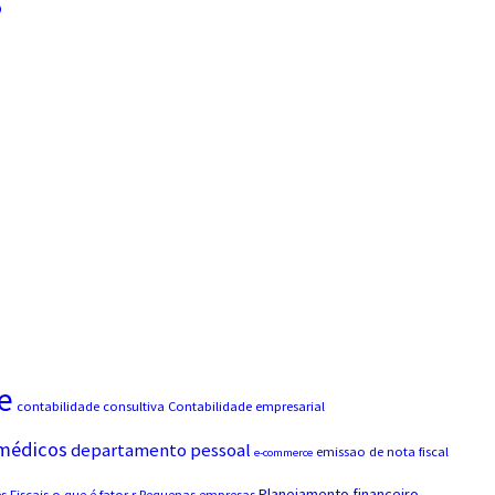
o
e
contabilidade consultiva
Contabilidade empresarial
 médicos
departamento pessoal
emissao de nota fiscal
e-commerce
Planejamento financeiro
 Fiscais
o que é fator r
Pequenas empresas