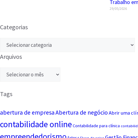
Trabalho em
29/05/2026
Categorias
Arquivos
Tags
abertura de empresa
Abertura de negócio
Abrir uma clí
contabilidade online
Contabilidade para clínica
contabilid
empreendedorismo
Gestão Financ
fator r
Fluxo de caixa