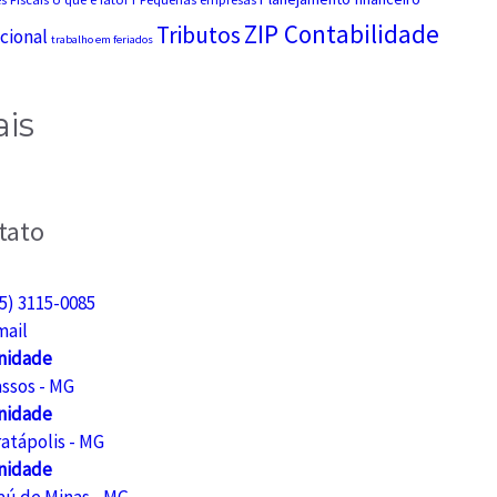
ZIP Contabilidade
Tributos
cional
trabalho em feriados
ais
tato
5) 3115-0085
mail
nidade
assos - MG
nidade
atápolis - MG
nidade