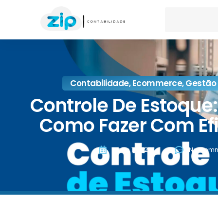
Contabilidade
,
Ecommerce
,
Gestão 
Controle De Estoque:
Como Fazer Com Efi
junho 1, 2023
No Comm