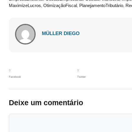
MaximizeLucros
,
OtimizaçãoFiscal
,
PlanejamentoTributário
,
Rec
MÜLLER DIEGO
Facebook
Twitter
Deixe um comentário