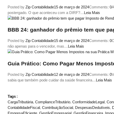
Posted by
Zip Contabilidade
15 de março de 2024
Comments:
0
A
postergado. O que aconteceu com a DIRF?…
Leia Mais
BBB 24: ganhador do prêmio tem que pa
Posted by
Zip Contabilidade
15 de março de 2024
Comments:
0
C
não apenas para o vencedor, mas…
Leia Mais
Guia Prático: Como Pagar Menos Imposto
Posted by
Zip Contabilidade
12 de março de 2024
Comments:
0
V
sabia que também pode cuidar da saúde financeira…
Leia Mais
Tags :
CargaTributária
,
ComplianceTributário
,
ConformidadeLegal
,
Cons
ContabilidadeFiscal
,
ContribuiçãoSocial
,
DespesasDedutíveis
,
D
EmpresaEficiente
,
GestãoEmpresarial
,
GestãoFinanceira
,
Impo