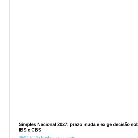
Simples Nacional 2027: prazo muda e exige decisão so
IBS e CBS
09/07/2026
Nenhum comentário