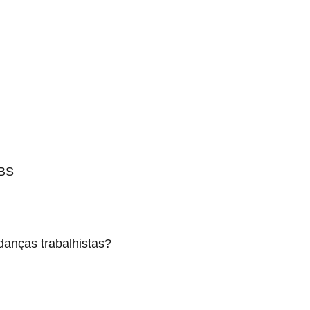
CBS
anças trabalhistas?