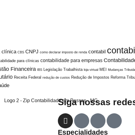
contabi
 clínica
CNPJ
contabil
CBS
como declarar imposto de renda
Contabilidad
contabilidade para empresas
abilidade para clínicas
tão Financeira
Legislação Trabalhista
MEI
IBS
loja virtual
Mudanças Tributá
utário
Receita Federal
Redução de Impostos
Reforma Tribu
redução de custos
aúde
Siga nossas redes
Especialidades