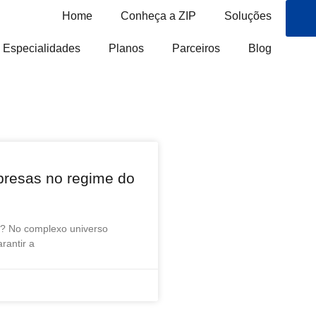
Home
Conheça a ZIP
Soluções
Especialidades
Planos
Parceiros
Blog
presas no regime do
al? No complexo universo
rantir a