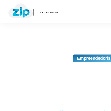
Empreendedori
15 Perguntas Par
De Empreender: T
É Mesmo Par