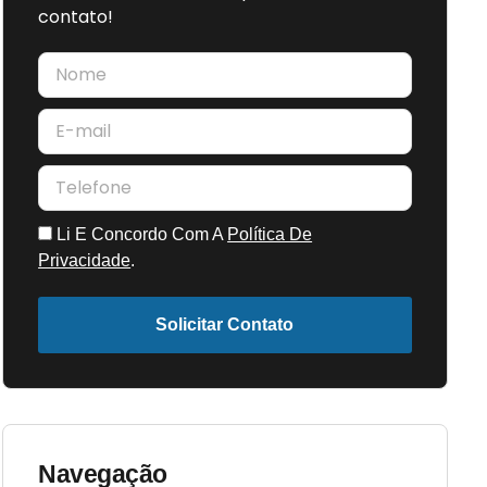
contato!
Li E Concordo Com A
Política De
Privacidade
.
Solicitar Contato
Navegação