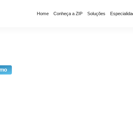
Home
Conheça a ZIP
Soluções
Especialid
smo
a Fazer Antes
er Um Negócio
a Você?