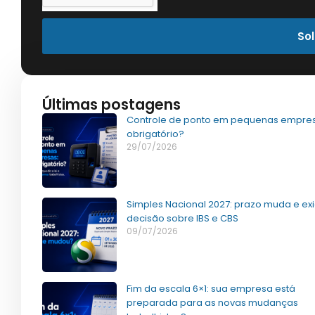
Sol
Últimas postagens
Controle de ponto em pequenas empres
obrigatório?
29/07/2026
Simples Nacional 2027: prazo muda e ex
decisão sobre IBS e CBS
09/07/2026
Fim da escala 6×1: sua empresa está
preparada para as novas mudanças