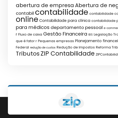
abertura de empresa
Abertura de ne
contabilidade
contabil
contabilidade co
online
Contabilidade para clínica
contabilidade p
para médicos
departamento pessoal
e-comme
Gestão Financeira
r
Fluxo de caixa
Legislação Tr
IBS
Planejamento financei
que é fator r
Pequenas empresas
Federal
Redução de Impostos
Reforma Trib
redução de custos
ZIP Contabilidade
Tributos
ZIPContabili