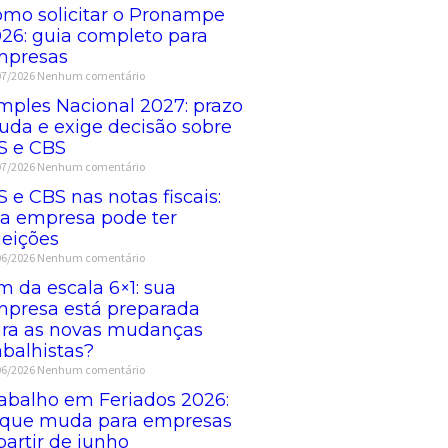
mo solicitar o Pronampe
26: guia completo para
mpresas
07/2026
Nenhum comentário
mples Nacional 2027: prazo
da e exige decisão sobre
S e CBS
07/2026
Nenhum comentário
S e CBS nas notas fiscais:
a empresa pode ter
jeições
06/2026
Nenhum comentário
m da escala 6×1: sua
presa está preparada
ra as novas mudanças
abalhistas?
06/2026
Nenhum comentário
abalho em Feriados 2026:
 que muda para empresas
partir de junho