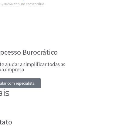
05/2026
Nenhum comentário
rocesso Burocrático
e ajudar a simplificar todas as
sua empresa
alar com especialista
ais
tato