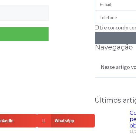
Li e concordo c
Navegação
Nesse artigo vo
Últimos arti
Co
pe
inkedIn
WhatsApp
ob
29/