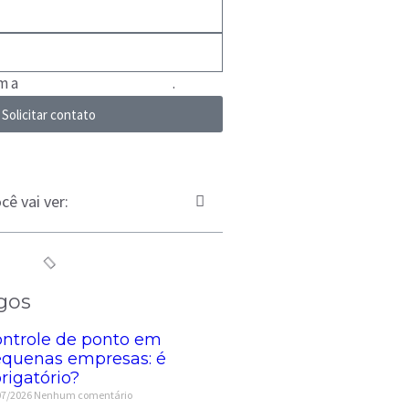
om a
Política de Privacidade
.
Solicitar contato
cê vai ver:
gos
ntrole de ponto em
quenas empresas: é
rigatório?
07/2026
Nenhum comentário