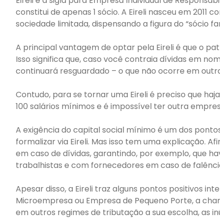
Eireli é a sigla para Empresa Individual de Responsa
constitui de apenas 1 sócio. A Eireli nasceu em 2011 
sociedade limitada, dispensando a figura do “sócio f
A principal vantagem de optar pela Eireli é que o p
Isso significa que, caso você contraia dívidas em n
continuará resguardado – o que não ocorre em outras
Contudo, para se tornar uma Eireli é preciso que haja
100 salários mínimos e é impossível ter outra emp
A exigência do capital social mínimo é um dos pont
formalizar via Eireli. Mas isso tem uma explicação. A
em caso de dívidas, garantindo, por exemplo, que hav
trabalhistas e com fornecedores em caso de falênci
Apesar disso, a Eireli traz alguns pontos positivos in
Microempresa ou Empresa de Pequeno Porte, a cha
em outros regimes de tributação a sua escolha, as 