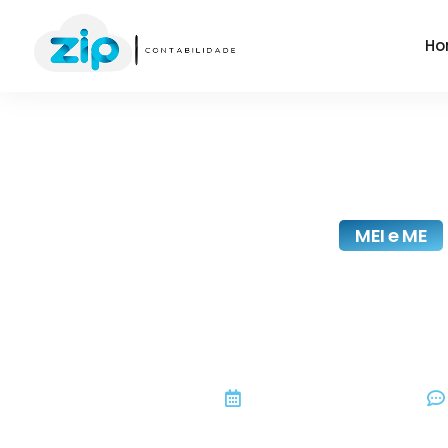
Ho
MEI e ME
Eireli Significad
Que É
setembro 18, 2020