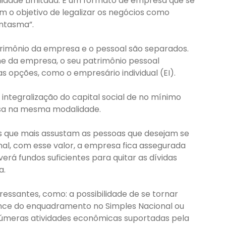
bilidade Limitada. É um formato de empresa que se
com o objetivo de legalizar os negócios como
antasma”.
atrimônio da empresa e o pessoal são separados.
ome da empresa, o seu patrimônio pessoal
 opções, como o empresário individual (EI).
 integralização do capital social de no mínimo
resa na mesma modalidade.
os que mais assustam as pessoas que desejam se
final, com esse valor, a empresa fica assegurada
erá fundos suficientes para quitar as dívidas
a.
teressantes, como: a possibilidade de se tornar
nce do enquadramento no Simples Nacional ou
inúmeras atividades econômicas suportadas pela