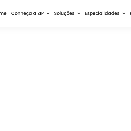
me
Conheça a ZIP
Soluções
Especialidades
o: Descubra O
!
No Comments