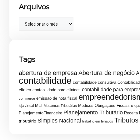
Arquivos
Tags
abertura de empresa
Abertura de negócio
A
contabilidade
contabilidade consultiva
Contabilidad
contabilidade para empre
clínica
contabilidade para clínicas
empreendedoris
emissao de nota fiscal
commerce
MEI
Médicos
Obrigações Fiscais
o que
loja virtual
Mudanças Tributárias
Planejamento Tributário
PlanejamentoFinanceiro
Receita 
Tributos
Simples Nacional
tributário
trabalho em feriados