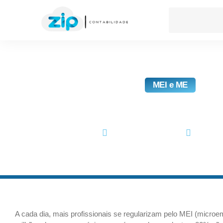
MEI e ME
O Que É Conta MEI 
janeiro 27, 2022
No Com
A cada dia, mais profissionais se regularizam pelo MEI (microem