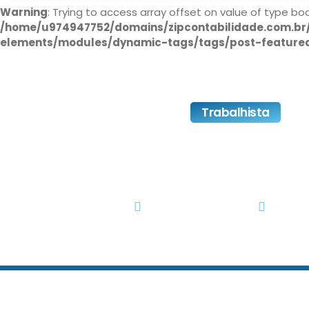
Warning
: Trying to access array offset on value of type boo
/home/u974947752/domains/zipcontabilidade.com.br/
elements/modules/dynamic-tags/tags/post-feature
Trabalhista
Você Sabia – Terceir
Todas As Ativi
outubro 20, 2017
No Co