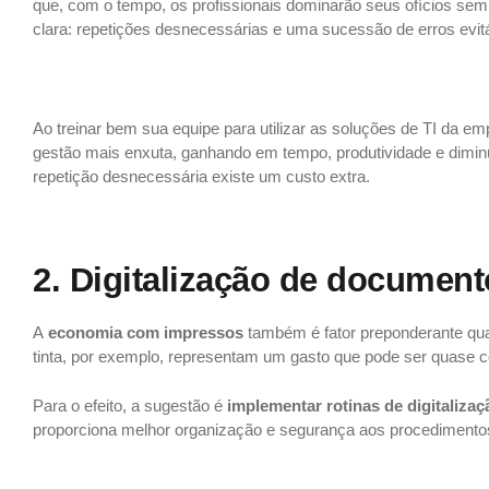
que, com o tempo, os profissionais dominarão seus ofícios sem
clara: repetições desnecessárias e uma sucessão de erros evitá
5 dicas de como reduzir os custos fixos de uma
empresa de TI
5 dicas de como reduzir os custos fixos de uma
empresa de TI
Ao treinar bem sua equipe para utilizar as soluções de TI da em
gestão mais enxuta, ganhando em tempo, produtividade e dimin
repetição desnecessária existe um custo extra.
2. Digitalização de documen
A
economia com impressos
também é fator preponderante qua
tinta, por exemplo, representam um gasto que pode ser quase 
Para o efeito, a sugestão é
implementar rotinas de digitaliz
proporciona melhor organização e segurança aos procedimentos