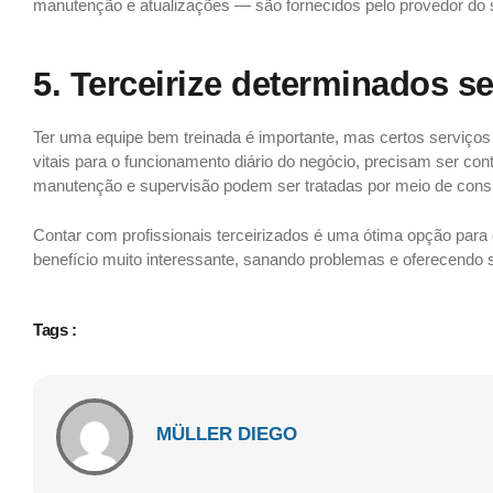
manutenção e atualizações — são fornecidos pelo provedor do 
< href=”https://zipcontabilidade.com.br/2018/09/11/5-dicas-para-melhorar-a-gestao-financeira-de-seu-consultorio-medico/”>5 dicas de como reduzir os custos fixos de uma
empresa de TI
5. Terceirize determinados s
Ter uma equipe bem treinada é importante, mas certos serviços
vitais para o funcionamento diário do negócio, precisam ser con
manutenção e supervisão podem ser tratadas por meio de consu
Contar com profissionais terceirizados é uma ótima opção para
benefício muito interessante, sanando problemas e oferecendo 
Tags :
MÜLLER DIEGO