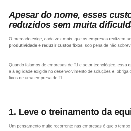
5 Dicas De Como Reduzir Os Custos Fixos De Uma
Empresa De TI
Apesar do nome, esses custo
reduzidos sem muita dificuld
O mercado exige, cada vez mais, que as empresas realizem seu
produtividade
e
reduzir custos fixos
, sob pena de não sobrev
< href=”https://zipcontabilidade.com.br/2018/09/11/5-dicas-para-melhorar-a-gestao-financeira-de-seu-consultorio-medico/”>5 dicas de como reduzir os custos fixos de uma
empresa de TI
Quando falamos de empresas de T.I e setor tecnológico, essa qu
a à agilidade exigida no desenvolvimento de soluções e, obriga 
fixos de uma empresa de TI
5 dicas de como reduzir os custos fixos de uma
empresa de TI
1. Leve o treinamento da equ
Um pensamento muito recorrente nas empresas é que o tempo ut