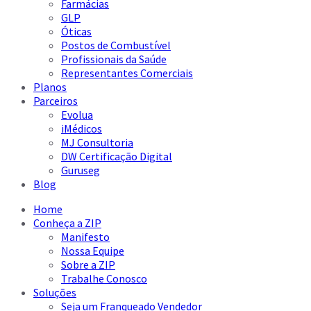
Farmácias
GLP
Óticas
Postos de Combustível
Profissionais da Saúde
Representantes Comerciais
Planos
Parceiros
Evolua
iMédicos
MJ Consultoria
DW Certificação Digital
Guruseg
Blog
Home
Conheça a ZIP
Manifesto
Nossa Equipe
Sobre a ZIP
Trabalhe Conosco
Soluções
Seja um Franqueado Vendedor