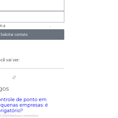
om a
Política de Privacidade
.
Solicitar contato
cê vai ver:
gos
ntrole de ponto em
quenas empresas: é
rigatório?
07/2026
Nenhum comentário