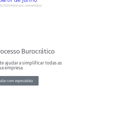
05/2026
Nenhum comentário
rocesso Burocrático
e ajudar a simplificar todas as
sua empresa
alar com especialista