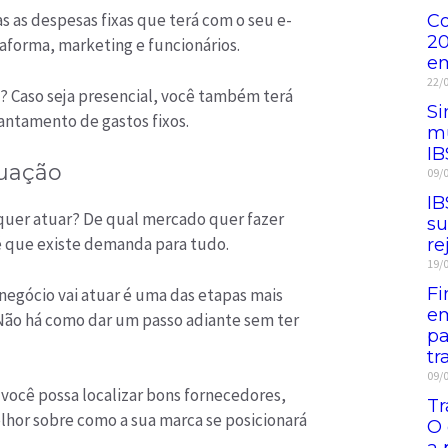
 as despesas fixas que terá com o seu e-
Co
20
aforma, marketing e funcionários.
e
22/
? Caso seja presencial, você também terá
Si
antamento de gastos fixos.
mu
IB
tuação
09/
IB
quer atuar? De qual mercado quer fazer
su
é que existe demanda para tudo.
re
19/
Fi
egócio vai atuar é uma das etapas mais
em
Não há como dar um passo adiante sem ter
pa
tr
09/
você possa localizar bons fornecedores,
Tr
elhor sobre como a sua marca se posicionará
O
a 