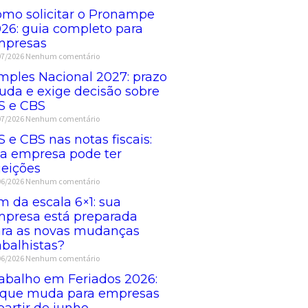
mo solicitar o Pronampe
26: guia completo para
mpresas
07/2026
Nenhum comentário
mples Nacional 2027: prazo
da e exige decisão sobre
S e CBS
07/2026
Nenhum comentário
S e CBS nas notas fiscais:
a empresa pode ter
jeições
06/2026
Nenhum comentário
m da escala 6×1: sua
presa está preparada
ra as novas mudanças
abalhistas?
06/2026
Nenhum comentário
abalho em Feriados 2026:
 que muda para empresas
partir de junho