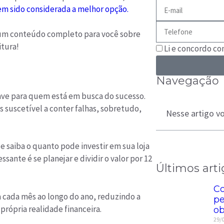
em sido considerada a melhor opção.
 um conteúdo completo para você sobre
itura!
Li e concordo c
Navegação
ave para quem está em busca do sucesso.
s suscetível a conter falhas, sobretudo,
Nesse artigo vo
e saiba o quanto pode investir em sua loja
sante é se planejar e dividir o valor por 12
Últimos arti
Co
 a cada mês ao longo do ano, reduzindo a
pe
rópria realidade financeira.
ob
29/