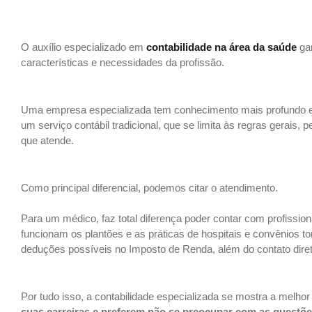
Qual a diferença da contabilidade médica em relação à tradicional?
O auxílio especializado em
contabilidade na área da saúde
gar
características e necessidades da profissão.
Qual a diferença da contabilidade médica em relação à tradicional?
Uma empresa especializada tem conhecimento mais profundo e, 
um serviço contábil tradicional, que se limita às regras gerais
que atende.
Qual a diferença da contabilidade médica em relação à tradicional?
Como principal diferencial, podemos citar o atendimento.
Para um médico, faz total diferença poder contar com profiss
funcionam os plantões e as práticas de hospitais e convênios t
deduções possíveis no Imposto de Renda, além do contato dire
Saiba Qual a diferença da contabilidade médica em relação à tradicional?
Por tudo isso, a contabilidade especializada se mostra a melho
suas carreiras e preferem não se preocupar com as questõe