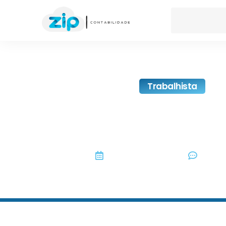
Trabalhista
Reforma Da Previdênc
A Proposta
setembro 6, 2017
No Co