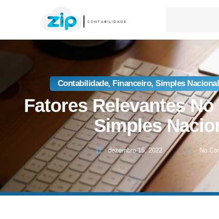
Contabilidade
,
Financeiro
,
Simples Nacional
Fatores Relevantes No
Simples Nacio
dezembro 15, 2022
No Co