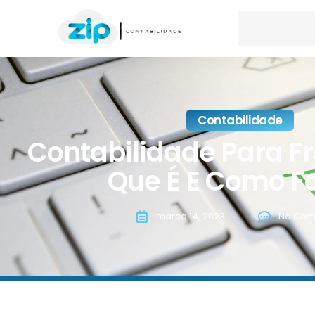
Contabilidade
Contabilidade Para F
Que É E Como F
março 14, 2023
No Com