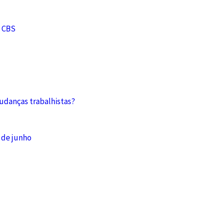
e CBS
mudanças trabalhistas?
 de junho