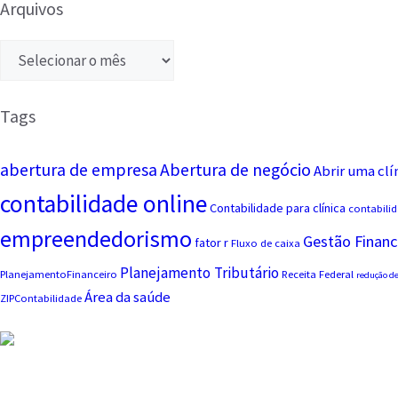
Arquivos
Tags
abertura de empresa
Abertura de negócio
Abrir uma clí
contabilidade online
Contabilidade para clínica
contabilid
empreendedorismo
Gestão Financ
fator r
Fluxo de caixa
Planejamento Tributário
PlanejamentoFinanceiro
Receita Federal
redução de
Área da saúde
ZIPContabilidade