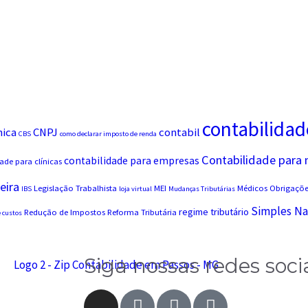
contabilidad
nica
CNPJ
contabil
CBS
como declarar imposto de renda
Contabilidade para
contabilidade para empresas
ade para clínicas
eira
Legislação Trabalhista
MEI
Médicos
Obrigações
IBS
loja virtual
Mudanças Tributárias
Simples Na
regime tributário
Redução de Impostos
Reforma Tributária
 custos
Siga nossas redes soci