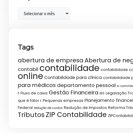
Tags
abertura de empresa
Abertura de ne
contabilidade
contabil
contabilidade co
online
Contabilidade para clínica
contabilidade p
para médicos
departamento pessoal
e-comme
Gestão Financeira
r
Fluxo de caixa
Legislação Tr
IBS
Planejamento financei
que é fator r
Pequenas empresas
Federal
Redução de Impostos
Reforma Trib
redução de custos
ZIP Contabilidade
Tributos
ZIPContabili