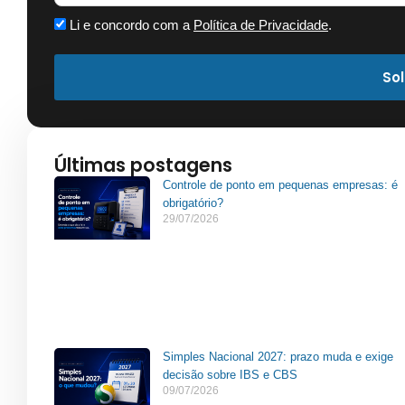
Li e concordo com a
Política de Privacidade
.
Sol
Últimas postagens
Controle de ponto em pequenas empresas: é
obrigatório?
29/07/2026
Simples Nacional 2027: prazo muda e exige
decisão sobre IBS e CBS
09/07/2026