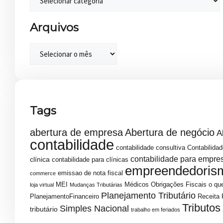
Arquivos
Tags
abertura de empresa
Abertura de negócio
A
contabilidade
contabilidade consultiva
Contabilidad
contabilidade para empre
clínica
contabilidade para clínicas
empreendedoris
emissao de nota fiscal
commerce
MEI
Médicos
Obrigações Fiscais
o que
loja virtual
Mudanças Tributárias
Planejamento Tributário
PlanejamentoFinanceiro
Receita 
Tributos
Simples Nacional
tributário
trabalho em feriados