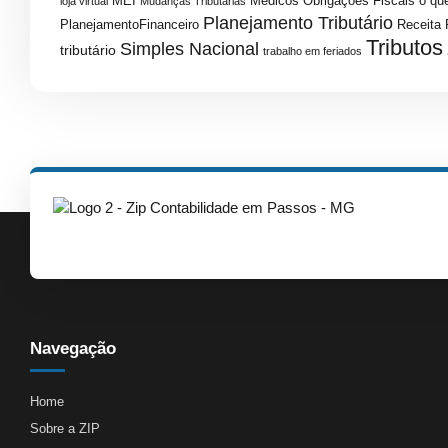
MEI
Médicos
Obrigações Fiscais
o que
loja virtual
Mudanças Tributárias
Planejamento Tributário
PlanejamentoFinanceiro
Receita 
Tributos
Simples Nacional
tributário
trabalho em feriados
Navegação
Home
Sobre a ZIP