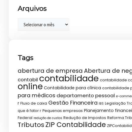
Arquivos
Tags
abertura de empresa
Abertura de ne
contabilidade
contabil
contabilidade co
online
Contabilidade para clínica
contabilidade p
para médicos
departamento pessoal
e-comme
Gestão Financeira
r
Fluxo de caixa
Legislação Tr
IBS
Planejamento financei
que é fator r
Pequenas empresas
Federal
Redução de Impostos
Reforma Trib
redução de custos
ZIP Contabilidade
Tributos
ZIPContabili