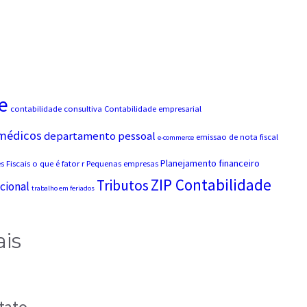
e
contabilidade consultiva
Contabilidade empresarial
 médicos
departamento pessoal
emissao de nota fiscal
e-commerce
Planejamento financeiro
 Fiscais
o que é fator r
Pequenas empresas
ZIP Contabilidade
Tributos
cional
trabalho em feriados
ais
tato