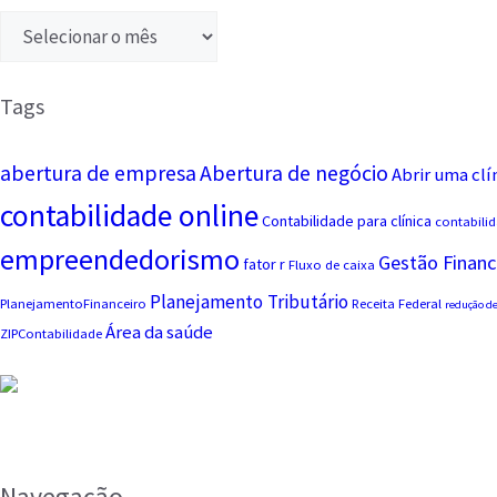
Tags
abertura de empresa
Abertura de negócio
Abrir uma clí
contabilidade online
Contabilidade para clínica
contabilid
empreendedorismo
Gestão Financ
fator r
Fluxo de caixa
Planejamento Tributário
PlanejamentoFinanceiro
Receita Federal
redução de
Área da saúde
ZIPContabilidade
Navegação