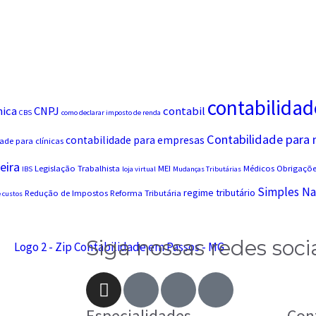
contabilidad
nica
CNPJ
contabil
CBS
como declarar imposto de renda
Contabilidade para
contabilidade para empresas
ade para clínicas
eira
Legislação Trabalhista
MEI
Médicos
Obrigações
IBS
loja virtual
Mudanças Tributárias
Simples Na
regime tributário
Redução de Impostos
Reforma Tributária
 custos
Siga nossas redes soci
Especialidades
Con