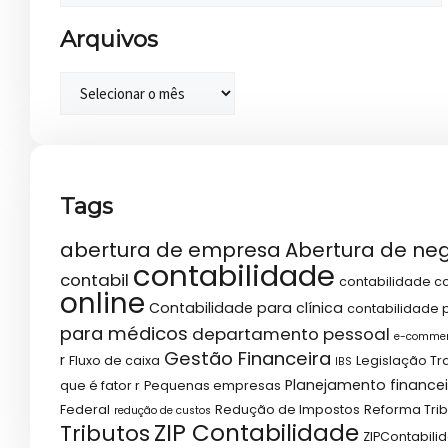
Arquivos
Tags
abertura de empresa
Abertura de ne
contabilidade
contabil
contabilidade co
online
Contabilidade para clínica
contabilidade p
para médicos
departamento pessoal
e-comme
Gestão Financeira
r
Fluxo de caixa
Legislação Tr
IBS
Planejamento financei
que é fator r
Pequenas empresas
Federal
Redução de Impostos
Reforma Trib
redução de custos
ZIP Contabilidade
Tributos
ZIPContabili