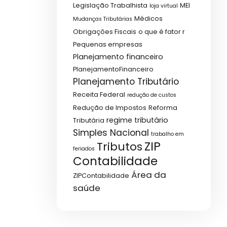
Legislação Trabalhista
MEI
loja virtual
Médicos
Mudanças Tributárias
Obrigações Fiscais
o que é fator r
Pequenas empresas
Planejamento financeiro
PlanejamentoFinanceiro
Planejamento Tributário
Receita Federal
redução de custos
Redução de Impostos
Reforma
regime tributário
Tributária
Simples Nacional
trabalho em
ZIP
Tributos
feriados
Contabilidade
Área da
ZIPContabilidade
saúde