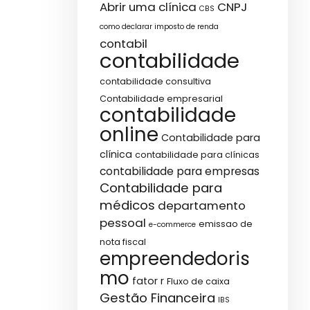
Abrir uma clínica
CNPJ
CBS
como declarar imposto de renda
contabil
contabilidade
contabilidade consultiva
Contabilidade empresarial
contabilidade
online
Contabilidade para
clínica
contabilidade para clínicas
contabilidade para empresas
Contabilidade para
médicos
departamento
pessoal
emissao de
e-commerce
nota fiscal
empreendedoris
mo
fator r
Fluxo de caixa
Gestão Financeira
IBS