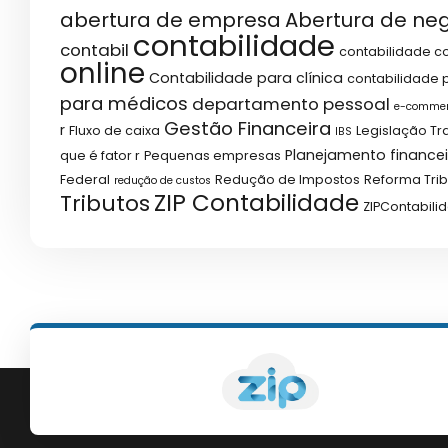
abertura de empresa
Abertura de ne
contabilidade
contabil
contabilidade co
online
Contabilidade para clínica
contabilidade p
para médicos
departamento pessoal
e-comme
Gestão Financeira
r
Fluxo de caixa
Legislação Tr
IBS
Planejamento financei
que é fator r
Pequenas empresas
Federal
Redução de Impostos
Reforma Trib
redução de custos
ZIP Contabilidade
Tributos
ZIPContabili