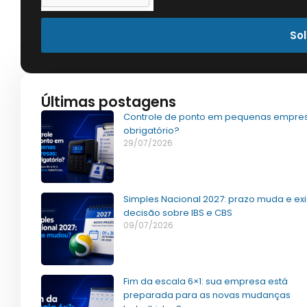
Sol
Últimas postagens
Controle de ponto em pequenas empres
obrigatório?
29/07/2026
Simples Nacional 2027: prazo muda e ex
decisão sobre IBS e CBS
09/07/2026
Fim da escala 6×1: sua empresa está
preparada para as novas mudanças