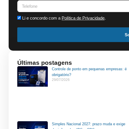
Li e concordo com a
Política de Privacidade
.
So
Últimas postagens
Controle de ponto em pequenas empresas: é
obrigatório?
29/07/2026
Simples Nacional 2027: prazo muda e exige