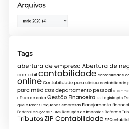
Arquivos
Tags
abertura de empresa
Abertura de ne
contabilidade
contabil
contabilidade co
online
Contabilidade para clínica
contabilidade p
para médicos
departamento pessoal
e-comme
Gestão Financeira
r
Fluxo de caixa
Legislação Tr
IBS
Planejamento financei
que é fator r
Pequenas empresas
Federal
Redução de Impostos
Reforma Trib
redução de custos
ZIP Contabilidade
Tributos
ZIPContabili